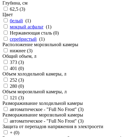
Глубина, см
62,5 (
3
)
Цвет
белый
(
1
)
мокрый асфальт
(
1
)
Нержавеющая сталь (
0
)
серебристый
(
1
)
Расположение морозильной камеры
нижнее (
3
)
Общий объем, л
373 (
3
)
401 (
0
)
Объем холодильной камеры, л
252 (
3
)
280 (
0
)
Объем морозильной камеры, л
121 (
3
)
Размораживание холодильной камеры
автоматическое - "Full No Frost" (
3
)
Размораживание морозильной камеры
автоматическое - "Full No Frost" (
3
)
Защита от перепадов напряжения в электросети
+ (
0
)