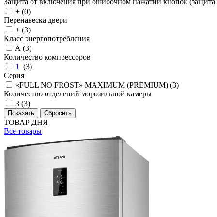
Защита от включения при ошибочном нажатии кнопок (защита 
+ (
0
)
Перенавеска двери
+ (
3
)
Класс энергопотребления
A (
3
)
Количество компрессоров
1
(
3
)
Серия
«FULL NO FROST» MAXIMUM (PREMIUM) (
3
)
Количество отделений морозильной камеры
3 (
3
)
ТОВАР ДНЯ
Все товары