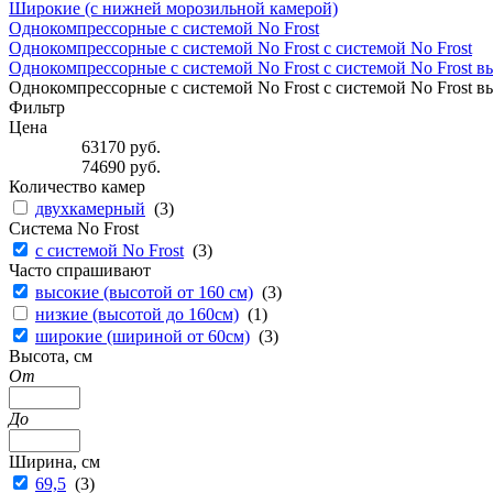
Широкие (с нижней морозильной камерой)
Однокомпрессорные с системой No Frost
Однокомпрессорные с системой No Frost с системой No Frost
Однокомпрессорные с системой No Frost с системой No Frost в
Однокомпрессорные с системой No Frost с системой No Frost в
Фильтр
Цена
63170
руб.
74690
руб.
Количество камер
двухкамерный
(
3
)
Система No Frost
с системой No Frost
(
3
)
Часто спрашивают
высокие (высотой от 160 см)
(
3
)
низкие (высотой до 160см)
(
1
)
широкие (шириной от 60см)
(
3
)
Высота, см
От
До
Ширина, см
69,5
(
3
)