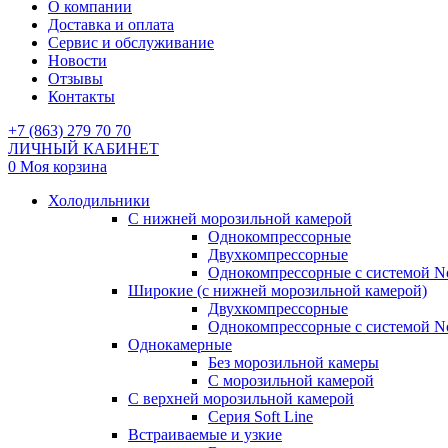
О компании
Доставка и оплата
Сервис и обслуживание
Новости
Отзывы
Контакты
+7 (863) 279 70 70
ЛИЧНЫЙ КАБИНЕТ
0
Моя корзина
Холодильники
С нижней морозильной камерой
Однокомпрессорные
Двухкомпрессорные
Однокомпрессорные с системой No
Широкие (с нижней морозильной камерой)
Двухкомпрессорные
Однокомпрессорные с системой No
Однокамерные
Без морозильной камеры
С морозильной камерой
С верхней морозильной камерой
Серия Soft Line
Встраиваемые и узкие