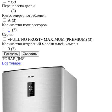
+ (
0
)
Перенавеска двери
+ (
3
)
Класс энергопотребления
A (
3
)
Количество компрессоров
1
(
3
)
Серия
«FULL NO FROST» MAXIMUM (PREMIUM) (
3
)
Количество отделений морозильной камеры
3 (
3
)
ТОВАР ДНЯ
Все товары