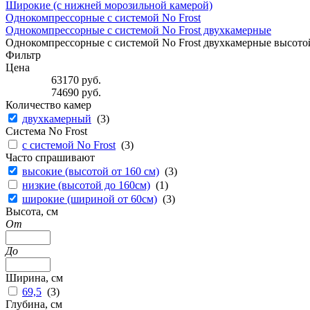
Широкие (с нижней морозильной камерой)
Однокомпрессорные с системой No Frost
Однокомпрессорные с системой No Frost двухкамерные
Однокомпрессорные с системой No Frost двухкамерные высотой
Фильтр
Цена
63170
руб.
74690
руб.
Количество камер
двухкамерный
(
3
)
Система No Frost
с системой No Frost
(
3
)
Часто спрашивают
высокие (высотой от 160 см)
(
3
)
низкие (высотой до 160см)
(
1
)
широкие (шириной от 60см)
(
3
)
Высота, см
От
До
Ширина, см
69,5
(
3
)
Глубина, см