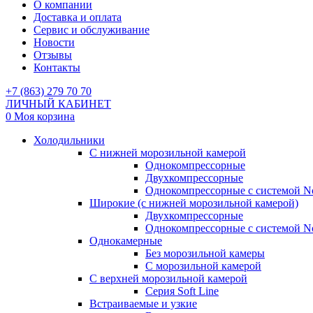
О компании
Доставка и оплата
Сервис и обслуживание
Новости
Отзывы
Контакты
+7 (863) 279 70 70
ЛИЧНЫЙ КАБИНЕТ
0
Моя корзина
Холодильники
С нижней морозильной камерой
Однокомпрессорные
Двухкомпрессорные
Однокомпрессорные с системой No
Широкие (с нижней морозильной камерой)
Двухкомпрессорные
Однокомпрессорные с системой No
Однокамерные
Без морозильной камеры
С морозильной камерой
С верхней морозильной камерой
Серия Soft Line
Встраиваемые и узкие