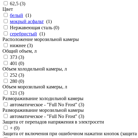
62,5 (
3
)
Цвет
белый
(
1
)
мокрый асфальт
(
1
)
Нержавеющая сталь (
0
)
серебристый
(
1
)
Расположение морозильной камеры
нижнее (
3
)
Общий объем, л
373 (
3
)
401 (
0
)
Объем холодильной камеры, л
252 (
3
)
280 (
0
)
Объем морозильной камеры, л
121 (
3
)
Размораживание холодильной камеры
автоматическое - "Full No Frost" (
3
)
Размораживание морозильной камеры
автоматическое - "Full No Frost" (
3
)
Защита от перепадов напряжения в электросети
+ (
0
)
Защита от включения при ошибочном нажатии кнопок (защита 