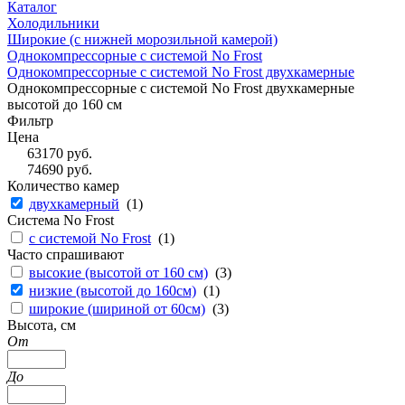
Каталог
Холодильники
Широкие (с нижней морозильной камерой)
Однокомпрессорные с системой No Frost
Однокомпрессорные с системой No Frost двухкамерные
Однокомпрессорные с системой No Frost двухкамерные
высотой до 160 см
Фильтр
Цена
63170
руб.
74690
руб.
Количество камер
двухкамерный
(
1
)
Система No Frost
с системой No Frost
(
1
)
Часто спрашивают
высокие (высотой от 160 см)
(
3
)
низкие (высотой до 160см)
(
1
)
широкие (шириной от 60см)
(
3
)
Высота, см
От
До