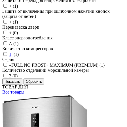
Защита от перепадов напряжения в электросети
+ (
1
)
Защита от включения при ошибочном нажатии кнопок
(защита от детей)
+ (
1
)
Перенавеска двери
+ (
0
)
Класс энергопотребления
A (
1
)
Количество компрессоров
1
(
1
)
Серия
«FULL NO FROST» MAXIMUM (PREMIUM) (
1
)
Количество отделений морозильной камеры
3 (
0
)
ТОВАР ДНЯ
Все товары