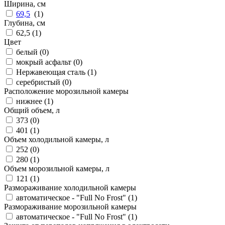
Ширина, см
69,5
(
1
)
Глубина, см
62,5 (
1
)
Цвет
белый (
0
)
мокрый асфальт (
0
)
Нержавеющая сталь (
1
)
серебристый (
0
)
Расположение морозильной камеры
нижнее (
1
)
Общий объем, л
373 (
0
)
401 (
1
)
Объем холодильной камеры, л
252 (
0
)
280 (
1
)
Объем морозильной камеры, л
121 (
1
)
Размораживание холодильной камеры
автоматическое - "Full No Frost" (
1
)
Размораживание морозильной камеры
автоматическое - "Full No Frost" (
1
)