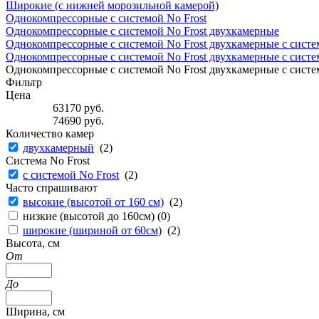
Широкие (с нижней морозильной камерой)
Однокомпрессорные с системой No Frost
Однокомпрессорные с системой No Frost двухкамерные
Однокомпрессорные с системой No Frost двухкамерные с систе
Однокомпрессорные с системой No Frost двухкамерные с систем
Однокомпрессорные с системой No Frost двухкамерные с систем
Фильтр
Цена
63170
руб.
74690
руб.
Количество камер
двухкамерный
(
2
)
Система No Frost
с системой No Frost
(
2
)
Часто спрашивают
высокие (высотой от 160 см)
(
2
)
низкие (высотой до 160см) (
0
)
широкие (шириной от 60см)
(
2
)
Высота, см
От
До
Ширина, см