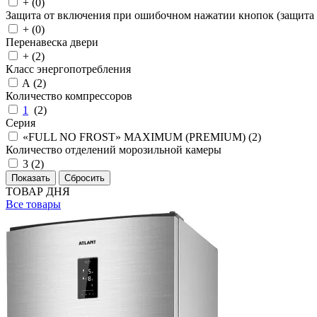
+ (
0
)
Защита от включения при ошибочном нажатии кнопок (защита 
+ (
0
)
Перенавеска двери
+ (
2
)
Класс энергопотребления
A (
2
)
Количество компрессоров
1
(
2
)
Серия
«FULL NO FROST» MAXIMUM (PREMIUM) (
2
)
Количество отделений морозильной камеры
3 (
2
)
ТОВАР ДНЯ
Все товары