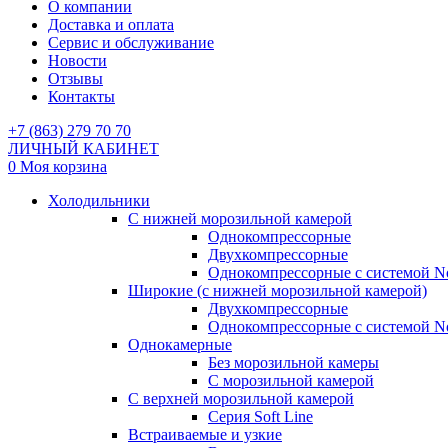
О компании
Доставка и оплата
Сервис и обслуживание
Новости
Отзывы
Контакты
+7 (863) 279 70 70
ЛИЧНЫЙ КАБИНЕТ
0
Моя корзина
Холодильники
С нижней морозильной камерой
Однокомпрессорные
Двухкомпрессорные
Однокомпрессорные с системой No
Широкие (с нижней морозильной камерой)
Двухкомпрессорные
Однокомпрессорные с системой No
Однокамерные
Без морозильной камеры
С морозильной камерой
С верхней морозильной камерой
Серия Soft Line
Встраиваемые и узкие