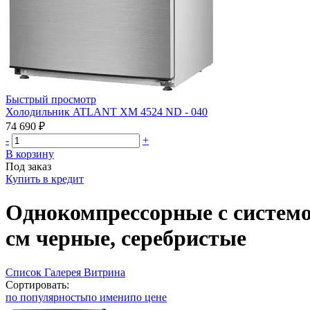
Быстрый просмотр
Холодильник ATLANT ХМ 4524 ND - 040
74 690 ₽
-
+
В корзину
Под заказ
Купить в кредит
Однокомпрессорные с системой
см черные, серебристые
Список
Галерея
Витрина
Сортировать:
по популярность
по имени
по цене