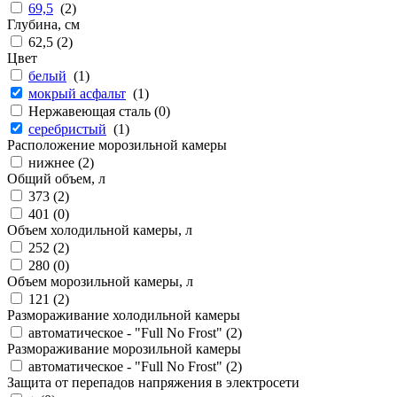
69,5
(
2
)
Глубина, см
62,5 (
2
)
Цвет
белый
(
1
)
мокрый асфальт
(
1
)
Нержавеющая сталь (
0
)
серебристый
(
1
)
Расположение морозильной камеры
нижнее (
2
)
Общий объем, л
373 (
2
)
401 (
0
)
Объем холодильной камеры, л
252 (
2
)
280 (
0
)
Объем морозильной камеры, л
121 (
2
)
Размораживание холодильной камеры
автоматическое - "Full No Frost" (
2
)
Размораживание морозильной камеры
автоматическое - "Full No Frost" (
2
)
Защита от перепадов напряжения в электросети