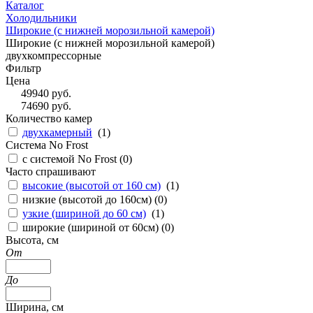
Каталог
Холодильники
Широкие (с нижней морозильной камерой)
Широкие (с нижней морозильной камерой)
двухкомпрессорные
Фильтр
Цена
49940
руб.
74690
руб.
Количество камер
двухкамерный
(
1
)
Система No Frost
с системой No Frost (
0
)
Часто спрашивают
высокие (высотой от 160 см)
(
1
)
низкие (высотой до 160см) (
0
)
узкие (шириной до 60 см)
(
1
)
широкие (шириной от 60см) (
0
)
Высота, см
От
До
Ширина, см