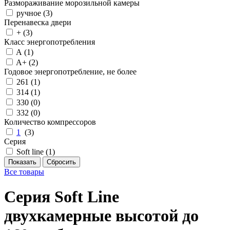
Размораживание морозильной камеры
ручное (
3
)
Перенавеска двери
+ (
3
)
Класс энергопотребления
A (
1
)
A+ (
2
)
Годовое энергопотребление, не более
261 (
1
)
314 (
1
)
330 (
0
)
332 (
0
)
Количество компрессоров
1
(
3
)
Серия
Soft line (
1
)
Все товары
Серия Soft Line
двухкамерные высотой до