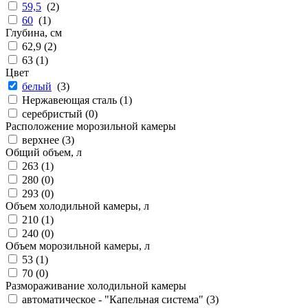
59,5
(
2
)
60
(
1
)
Глубина, см
62,9 (
2
)
63 (
1
)
Цвет
белый
(
3
)
Нержавеющая сталь (
1
)
серебристый (
0
)
Расположение морозильной камеры
верхнее (
3
)
Общий объем, л
263 (
1
)
280 (
0
)
293 (
0
)
Объем холодильной камеры, л
210 (
1
)
240 (
0
)
Объем морозильной камеры, л
53 (
1
)
70 (
0
)
Размораживание холодильной камеры
автоматическое - "Капельная система" (
3
)