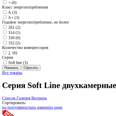
+ (
6
)
Класс энергопотребления
A (
3
)
A+ (
3
)
Годовое энергопотребление, не более
261 (
2
)
314 (
1
)
330 (
0
)
332 (
2
)
Количество компрессоров
1
(
6
)
Серия
Soft line (
3
)
Все товары
Серия Soft Line двухкамерные
Список
Галерея
Витрина
Сортировать:
по популярность
по имени
по цене