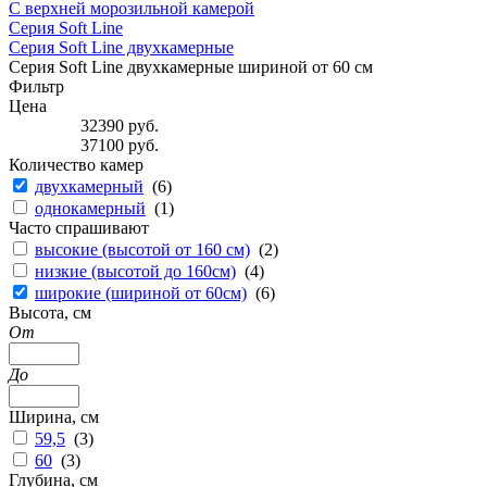
С верхней морозильной камерой
Серия Soft Line
Серия Soft Line двухкамерные
Серия Soft Line двухкамерные шириной от 60 см
Фильтр
Цена
32390
руб.
37100
руб.
Количество камер
двухкамерный
(
6
)
однокамерный
(
1
)
Часто спрашивают
высокие (высотой от 160 см)
(
2
)
низкие (высотой до 160см)
(
4
)
широкие (шириной от 60см)
(
6
)
Высота, см
От
До
Ширина, см
59,5
(
3
)
60
(
3
)
Глубина, см