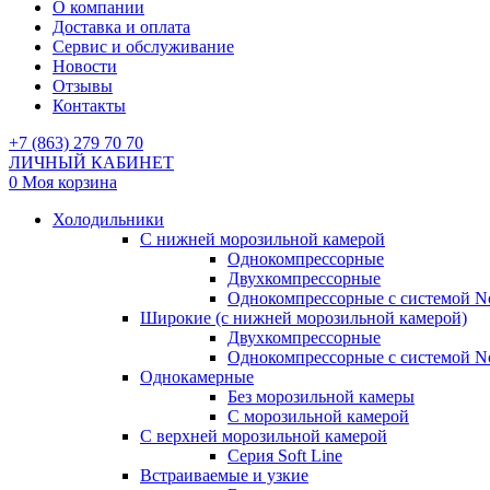
О компании
Доставка и оплата
Сервис и обслуживание
Новости
Отзывы
Контакты
+7 (863) 279 70 70
ЛИЧНЫЙ КАБИНЕТ
0
Моя корзина
Холодильники
С нижней морозильной камерой
Однокомпрессорные
Двухкомпрессорные
Однокомпрессорные с системой No
Широкие (с нижней морозильной камерой)
Двухкомпрессорные
Однокомпрессорные с системой No
Однокамерные
Без морозильной камеры
С морозильной камерой
С верхней морозильной камерой
Серия Soft Line
Встраиваемые и узкие