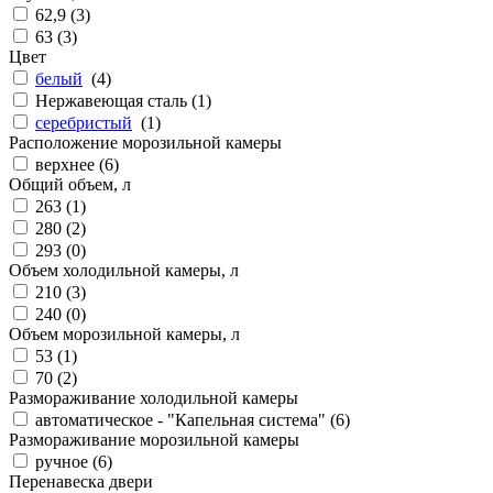
62,9 (
3
)
63 (
3
)
Цвет
белый
(
4
)
Нержавеющая сталь (
1
)
серебристый
(
1
)
Расположение морозильной камеры
верхнее (
6
)
Общий объем, л
263 (
1
)
280 (
2
)
293 (
0
)
Объем холодильной камеры, л
210 (
3
)
240 (
0
)
Объем морозильной камеры, л
53 (
1
)
70 (
2
)
Размораживание холодильной камеры
автоматическое - "Капельная система" (
6
)
Размораживание морозильной камеры
ручное (
6
)
Перенавеска двери