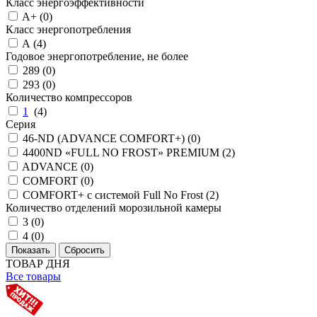
Класс энергоэффективности
A+ (
0
)
Класс энергопотребления
A (
4
)
Годовое энергопотребление, не более
289 (
0
)
293 (
0
)
Количество компрессоров
1
(
4
)
Серия
46-ND (ADVANCE COMFORT+) (
0
)
4400ND «FULL NO FROST» PREMIUM (
2
)
ADVANCE (
0
)
COMFORT (
0
)
COMFORT+ с системой Full No Frost (
2
)
Количество отделений морозильной камеры
3 (
0
)
4 (
0
)
ТОВАР ДНЯ
Все товары