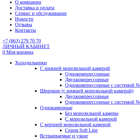
О компании
Доставка и оплата
Сервис и обслуживание
Новости
Отзывы
Контакты
+7 (863) 279 70 70
ЛИЧНЫЙ КАБИНЕТ
0
Моя корзина
Холодильники
С нижней морозильной камерой
Однокомпрессорные
Двухкомпрессорные
Однокомпрессорные с системой No
Широкие (с нижней морозильной камерой)
Двухкомпрессорные
Однокомпрессорные с системой No
Однокамерные
Без морозильной камеры
С морозильной камерой
С верхней морозильной камерой
Серия Soft Line
Встраиваемые и узкие