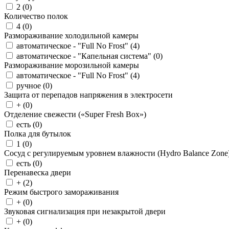
2 (
0
)
Количество полок
4 (
0
)
Размораживание холодильной камеры
автоматическое - "Full No Frost" (
4
)
автоматическое - "Капельная система" (
0
)
Размораживание морозильной камеры
автоматическое - "Full No Frost" (
4
)
ручное (
0
)
Защита от перепадов напряжения в электросети
+ (
0
)
Отделение свежести («Super Fresh Box»)
есть (
0
)
Полка для бутылок
1 (
0
)
Сосуд с регулируемым уровнем влажности (Hydro Balance Zone
есть (
0
)
Перенавеска двери
+ (
2
)
Режим быстрого замораживания
+ (
0
)
Звуковая сигнализация при незакрытой двери
+ (
0
)