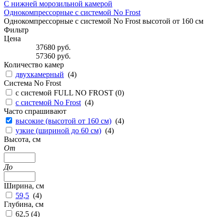
С нижней морозильной камерой
Однокомпрессорные с системой No Frost
Однокомпрессорные с системой No Frost высотой от 160 см
Фильтр
Цена
37680
руб.
57360
руб.
Количество камер
двухкамерный
(
4
)
Система No Frost
с системой FULL NO FROST (
0
)
с системой No Frost
(
4
)
Часто спрашивают
высокие (высотой от 160 см)
(
4
)
узкие (шириной до 60 см)
(
4
)
Высота, см
От
До
Ширина, см
59,5
(
4
)
Глубина, см
62,5 (
4
)