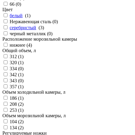
66 (
0
)
Цвет
белый
(
1
)
Нержавеющая сталь (
0
)
серебристый
(
3
)
черный металлик (
0
)
Расположение морозильной камеры
нижнее (
4
)
Общий объем, л
312 (
1
)
320 (
1
)
334 (
0
)
342 (
1
)
343 (
0
)
357 (
1
)
Объем холодильной камеры, л
186 (
1
)
208 (
2
)
253 (
1
)
Объем морозильной камеры, л
104 (
2
)
134 (
2
)
Регулируемые ножки