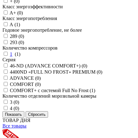
+ (
0
)
Класс энергоэффективности
A+ (
0
)
Класс энергопотребления
A (
1
)
Годовое энергопотребление, не более
289 (
0
)
293 (
0
)
Количество компрессоров
1
(
1
)
Серия
46-ND (ADVANCE COMFORT+) (
0
)
4400ND «FULL NO FROST» PREMIUM (
0
)
ADVANCE (
0
)
COMFORT (
0
)
COMFORT+ с системой Full No Frost (
1
)
Количество отделений морозильной камеры
3 (
0
)
4 (
0
)
ТОВАР ДНЯ
Все товары