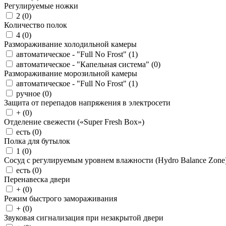
Регулируемые ножки
2 (
0
)
Количество полок
4 (
0
)
Размораживание холодильной камеры
автоматическое - "Full No Frost" (
1
)
автоматическое - "Капельная система" (
0
)
Размораживание морозильной камеры
автоматическое - "Full No Frost" (
1
)
ручное (
0
)
Защита от перепадов напряжения в электросети
+ (
0
)
Отделение свежести («Super Fresh Box»)
есть (
0
)
Полка для бутылок
1 (
0
)
Сосуд с регулируемым уровнем влажности (Hydro Balance Zone
есть (
0
)
Перенавеска двери
+ (
0
)
Режим быстрого замораживания
+ (
0
)
Звуковая сигнализация при незакрытой двери