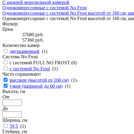
С нижней морозильной камерой
Однокомпрессорные с системой No Frost
Однокомпрессорные с системой No Frost высотой от 160 см, ш
Однокомпрессорные с системой No Frost высотой от 160 см, ш
Фильтр
Цена
37680
руб.
57360
руб.
Количество камер
двухкамерный
(
1
)
Система No Frost
с системой FULL NO FROST (
0
)
с системой No Frost
(
1
)
Часто спрашивают
высокие (высотой от 160 см)
(
1
)
узкие (шириной до 60 см)
(
1
)
Высота, см
От
До
Ширина, см
59,5
(
1
)
Глубина, см