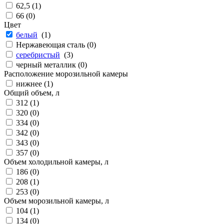
62,5 (
1
)
66 (
0
)
Цвет
белый
(
1
)
Нержавеющая сталь (
0
)
серебристый
(
3
)
черный металлик (
0
)
Расположение морозильной камеры
нижнее (
1
)
Общий объем, л
312 (
1
)
320 (
0
)
334 (
0
)
342 (
0
)
343 (
0
)
357 (
0
)
Объем холодильной камеры, л
186 (
0
)
208 (
1
)
253 (
0
)
Объем морозильной камеры, л
104 (
1
)
134 (
0
)