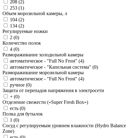
208 (
2
)
253 (
1
)
Объем морозильной камеры, л
104 (
2
)
134 (
2
)
Регулируемые ножки
2 (
0
)
Количество полок
4 (
0
)
Размораживание холодильной камеры
автоматическое - "Full No Frost" (
4
)
автоматическое - "Капельная система" (
0
)
Размораживание морозильной камеры
автоматическое - "Full No Frost" (
4
)
ручное (
0
)
Защита от перепадов напряжения в электросети
+ (
0
)
Отделение свежести («Super Fresh Box»)
есть (
0
)
Полка для бутылок
1 (
0
)
Сосуд с регулируемым уровнем влажности (Hydro Balance
Zone)
есть (
0
)