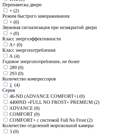
Перенавеска двери
+ (
2
)
Режим быстрого замораживания
+ (
0
)
Звуковая сигнализация при незакрытой двери
+ (
0
)
Класс энергоэффективности
A+ (
0
)
Класс энергопотребления
A (
4
)
Годовое энергопотребление, не более
289 (
0
)
293 (
0
)
Количество компрессоров
1
(
4
)
Серия
46-ND (ADVANCE COMFORT+) (
0
)
4400ND «FULL NO FROST» PREMIUM (
2
)
ADVANCE (
0
)
COMFORT (
0
)
COMFORT+ с системой Full No Frost (
2
)
Количество отделений морозильной камеры
3 (
0
)