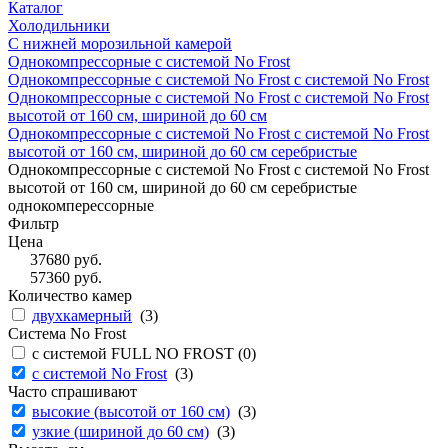
Каталог
Холодильники
С нижней морозильной камерой
Однокомпрессорные с системой No Frost
Однокомпрессорные с системой No Frost с системой No Frost
Однокомпрессорные с системой No Frost с системой No Frost
высотой от 160 см, шириной до 60 см
Однокомпрессорные с системой No Frost с системой No Frost
высотой от 160 см, шириной до 60 см серебристые
Однокомпрессорные с системой No Frost с системой No Frost
высотой от 160 см, шириной до 60 см серебристые
однокомперессорные
Фильтр
Цена
37680
руб.
57360
руб.
Количество камер
двухкамерный
(
3
)
Система No Frost
с системой FULL NO FROST (
0
)
с системой No Frost
(
3
)
Часто спрашивают
высокие (высотой от 160 см)
(
3
)
узкие (шириной до 60 см)
(
3
)