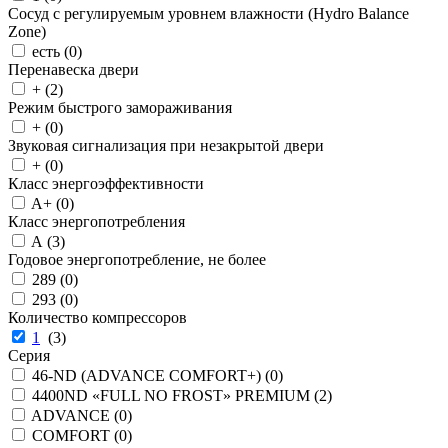
Сосуд с регулируемым уровнем влажности (Hydro Balance
Zone)
есть (
0
)
Перенавеска двери
+ (
2
)
Режим быстрого замораживания
+ (
0
)
Звуковая сигнализация при незакрытой двери
+ (
0
)
Класс энергоэффективности
A+ (
0
)
Класс энергопотребления
A (
3
)
Годовое энергопотребление, не более
289 (
0
)
293 (
0
)
Количество компрессоров
1
(
3
)
Серия
46-ND (ADVANCE COMFORT+) (
0
)
4400ND «FULL NO FROST» PREMIUM (
2
)
ADVANCE (
0
)
COMFORT (
0
)