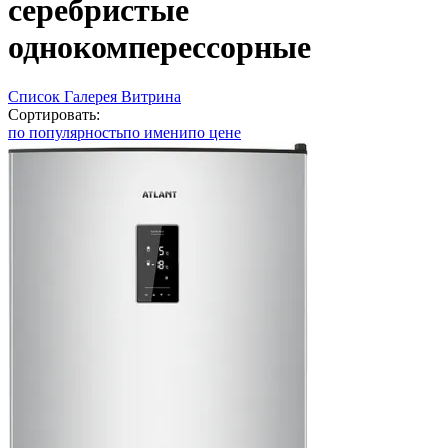
серебристые
однокомперессорные
Список
Галерея
Витрина
Сортировать:
по популярность
по имени
по цене