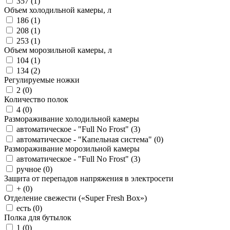
357 (
1
)
Объем холодильной камеры, л
186 (
1
)
208 (
1
)
253 (
1
)
Объем морозильной камеры, л
104 (
1
)
134 (
2
)
Регулируемые ножки
2 (
0
)
Количество полок
4 (
0
)
Размораживание холодильной камеры
автоматическое - "Full No Frost" (
3
)
автоматическое - "Капельная система" (
0
)
Размораживание морозильной камеры
автоматическое - "Full No Frost" (
3
)
ручное (
0
)
Защита от перепадов напряжения в электросети
+ (
0
)
Отделение свежести («Super Fresh Box»)
есть (
0
)
Полка для бутылок
1 (
0
)