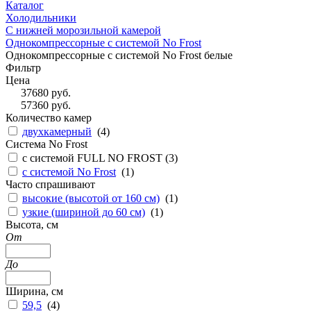
Каталог
Холодильники
С нижней морозильной камерой
Однокомпрессорные с системой No Frost
Однокомпрессорные с системой No Frost белые
Фильтр
Цена
37680
руб.
57360
руб.
Количество камер
двухкамерный
(
4
)
Система No Frost
с системой FULL NO FROST (
3
)
с системой No Frost
(
1
)
Часто спрашивают
высокие (высотой от 160 см)
(
1
)
узкие (шириной до 60 см)
(
1
)
Высота, см
От
До
Ширина, см
59,5
(
4
)