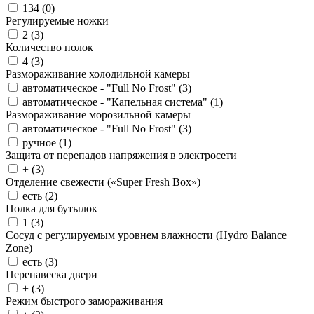
134 (
0
)
Регулируемые ножки
2 (
3
)
Количество полок
4 (
3
)
Размораживание холодильной камеры
автоматическое - "Full No Frost" (
3
)
автоматическое - "Капельная система" (
1
)
Размораживание морозильной камеры
автоматическое - "Full No Frost" (
3
)
ручное (
1
)
Защита от перепадов напряжения в электросети
+ (
3
)
Отделение свежести («Super Fresh Box»)
есть (
2
)
Полка для бутылок
1 (
3
)
Сосуд с регулируемым уровнем влажности (Hydro Balance
Zone)
есть (
3
)
Перенавеска двери
+ (
3
)
Режим быстрого замораживания