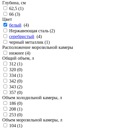
Глубина, см
62,5 (
1
)
66 (
3
)
Цвет
белый
(
4
)
Нержавеющая сталь (
2
)
серебристый
(
4
)
черный металлик (
1
)
Расположение морозильной камеры
нижнее (
4
)
Общий объем, л
312 (
1
)
320 (
0
)
334 (
1
)
342 (
0
)
343 (
2
)
357 (
0
)
Объем холодильной камеры, л
186 (
0
)
208 (
1
)
253 (
0
)
Объем морозильной камеры, л
104 (
1
)