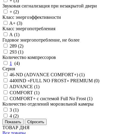
+ (
3
)
Звуковая сигнализация при незакрытой двери
+ (
2
)
Класс энергоэффективности
A+ (
3
)
Класс энергопотребления
A (
1
)
Годовое энергопотребление, не более
289 (
2
)
293 (
1
)
Количество компрессоров
1
(
4
)
Серия
46-ND (ADVANCE COMFORT+) (
1
)
4400ND «FULL NO FROST» PREMIUM (
0
)
ADVANCE (
1
)
COMFORT (
1
)
COMFORT+ с системой Full No Frost (
1
)
Количество отделений морозильной камеры
3 (
1
)
4 (
2
)
ТОВАР ДНЯ
Все товары