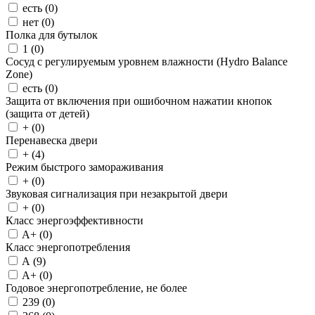
есть (
0
)
нет (
0
)
Полка для бутылок
1 (
0
)
Сосуд с регулируемым уровнем влажности (Hydro Balance
Zone)
есть (
0
)
Защита от включения при ошибочном нажатии кнопок
(защита от детей)
+ (
0
)
Перенавеска двери
+ (
4
)
Режим быстрого замораживания
+ (
0
)
Звуковая сигнализация при незакрытой двери
+ (
0
)
Класс энергоэффективности
A+ (
0
)
Класс энергопотребления
A (
9
)
A+ (
0
)
Годовое энергопотребление, не более
239 (
0
)