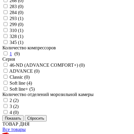
268 (
0
)
283 (
0
)
284 (
0
)
293 (
1
)
299 (
0
)
310 (
1
)
328 (
1
)
345 (
1
)
Количество компрессоров
1
(
9
)
Серия
46-ND (ADVANCE COMFORT+) (
0
)
ADVANCE (
0
)
Classic (
0
)
Soft line (
4
)
Soft line+ (
5
)
Количество отделений морозильной камеры
2 (
2
)
3 (
2
)
4 (
0
)
ТОВАР ДНЯ
Все товары