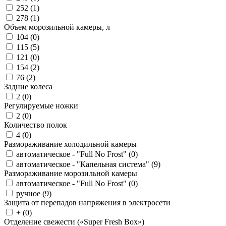
252 (
1
)
278 (
1
)
Объем морозильной камеры, л
104 (
0
)
115 (
5
)
121 (
0
)
154 (
2
)
76 (
2
)
Задние колеса
2 (
0
)
Регулируемые ножки
2 (
0
)
Количество полок
4 (
0
)
Размораживание холодильной камеры
автоматическое - "Full No Frost" (
0
)
автоматическое - "Капельная система" (
9
)
Размораживание морозильной камеры
автоматическое - "Full No Frost" (
0
)
ручное (
9
)
Защита от перепадов напряжения в электросети
+ (
0
)
Отделение свежести («Super Fresh Box»)