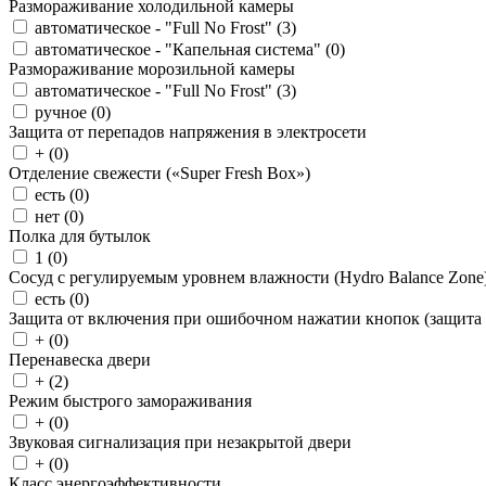
Размораживание холодильной камеры
автоматическое - "Full No Frost" (
3
)
автоматическое - "Капельная система" (
0
)
Размораживание морозильной камеры
автоматическое - "Full No Frost" (
3
)
ручное (
0
)
Защита от перепадов напряжения в электросети
+ (
0
)
Отделение свежести («Super Fresh Box»)
есть (
0
)
нет (
0
)
Полка для бутылок
1 (
0
)
Сосуд с регулируемым уровнем влажности (Hydro Balance Zone
есть (
0
)
Защита от включения при ошибочном нажатии кнопок (защита 
+ (
0
)
Перенавеска двери
+ (
2
)
Режим быстрого замораживания
+ (
0
)
Звуковая сигнализация при незакрытой двери
+ (
0
)
Класс энергоэффективности