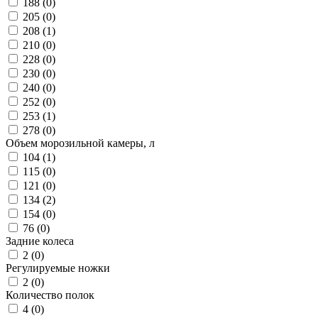
188 (
0
)
205 (
0
)
208 (
1
)
210 (
0
)
228 (
0
)
230 (
0
)
240 (
0
)
252 (
0
)
253 (
1
)
278 (
0
)
Объем морозильной камеры, л
104 (
1
)
115 (
0
)
121 (
0
)
134 (
2
)
154 (
0
)
76 (
0
)
Задние колеса
2 (
0
)
Регулируемые ножки
2 (
0
)
Количество полок
4 (
0
)