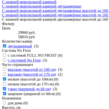
С нижней морозильной камерой
С нижней морозильной камерой двухкамерные
С нижней морозильной камерой двухкамерные высотой до 160 
С нижней морозильной камерой двухкамерные высотой до 160 с
С нижней морозильной камерой двухкамерные высотой до 160 с
Фильтр
Цена
29960
руб.
58810
руб.
Количество камер
двухкамерный
(
3
)
Система No Frost
с системой FULL NO FROST (
0
)
с системой No Frost
(
3
)
Часто спрашивают
высокие (высотой от 160 см)
(
3
)
высокие (высотой от 170 см)
(
2
)
низкие (высотой до 160см) (
0
)
низкие (высотой до 170 см) (
0
)
узкие (шириной до 60 см)
(
3
)
широкие (шириной от 60см) (
0
)
Назначение
для дома (
0
)
Высота, см