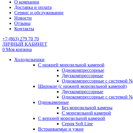
О компании
Доставка и оплата
Сервис и обслуживание
Новости
Отзывы
Контакты
+7 (863) 279 70 70
ЛИЧНЫЙ КАБИНЕТ
0
Моя корзина
Холодильники
С нижней морозильной камерой
Однокомпрессорные
Двухкомпрессорные
Однокомпрессорные с системой No
Широкие (с нижней морозильной камерой)
Двухкомпрессорные
Однокомпрессорные с системой No
Однокамерные
Без морозильной камеры
С морозильной камерой
С верхней морозильной камерой
Серия Soft Line
Встраиваемые и узкие