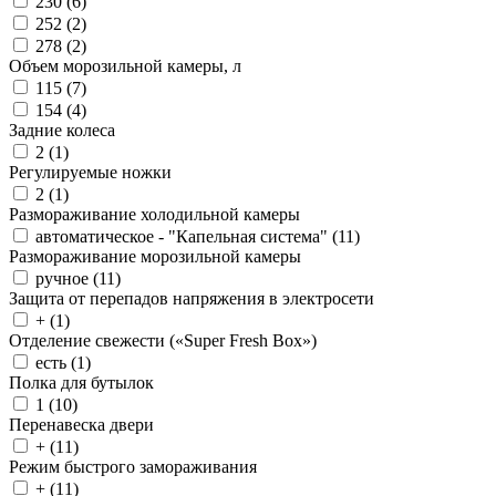
230 (
6
)
252 (
2
)
278 (
2
)
Объем морозильной камеры, л
115 (
7
)
154 (
4
)
Задние колеса
2 (
1
)
Регулируемые ножки
2 (
1
)
Размораживание холодильной камеры
автоматическое - "Капельная система" (
11
)
Размораживание морозильной камеры
ручное (
11
)
Защита от перепадов напряжения в электросети
+ (
1
)
Отделение свежести («Super Fresh Box»)
есть (
1
)
Полка для бутылок
1 (
10
)
Перенавеска двери
+ (
11
)
Режим быстрого замораживания
+ (
11
)