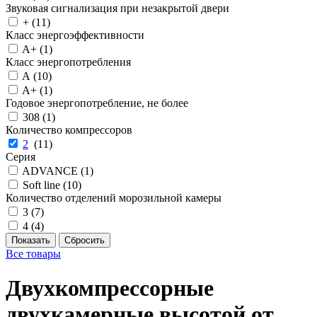
Звуковая сигнализация при незакрытой двери
+ (
11
)
Класс энергоэффективности
A+ (
1
)
Класс энергопотребления
A (
10
)
A+ (
1
)
Годовое энергопотребление, не более
308 (
1
)
Количество компрессоров
2
(
11
)
Серия
ADVANCE (
1
)
Soft line (
10
)
Количество отделений морозильной камеры
3 (
7
)
4 (
4
)
Все товары
Двухкомпрессорные
двухкамерные высотой от