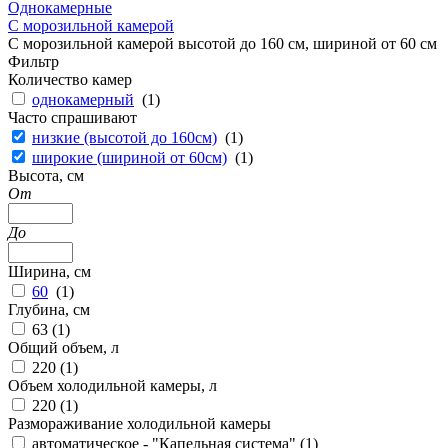
Однокамерные
С морозильной камерой
С морозильной камерой высотой до 160 см, шириной от 60 см
Фильтр
Количество камер
однокамерный
(
1
)
Часто спрашивают
низкие (высотой до 160см)
(
1
)
широкие (шириной от 60см)
(
1
)
Высота, см
От
До
Ширина, см
60
(
1
)
Глубина, см
63 (
1
)
Общий объем, л
220 (
1
)
Объем холодильной камеры, л
220 (
1
)
Размораживание холодильной камеры
автоматическое - "Капельная система" (
1
)