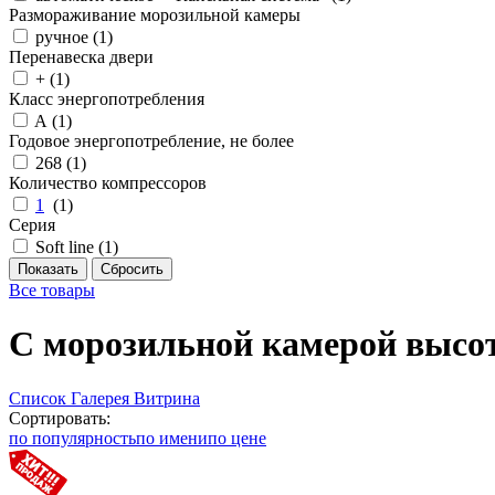
Размораживание морозильной камеры
ручное (
1
)
Перенавеска двери
+ (
1
)
Класс энергопотребления
A (
1
)
Годовое энергопотребление, не более
268 (
1
)
Количество компрессоров
1
(
1
)
Серия
Soft line (
1
)
Все товары
С морозильной камерой высото
Список
Галерея
Витрина
Сортировать:
по популярность
по имени
по цене