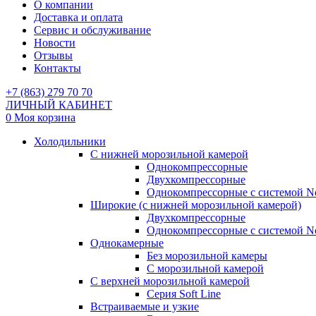
О компании
Доставка и оплата
Сервис и обслуживание
Новости
Отзывы
Контакты
+7 (863) 279 70 70
ЛИЧНЫЙ КАБИНЕТ
0
Моя корзина
Холодильники
С нижней морозильной камерой
Однокомпрессорные
Двухкомпрессорные
Однокомпрессорные с системой No
Широкие (с нижней морозильной камерой)
Двухкомпрессорные
Однокомпрессорные с системой No
Однокамерные
Без морозильной камеры
С морозильной камерой
С верхней морозильной камерой
Серия Soft Line
Встраиваемые и узкие