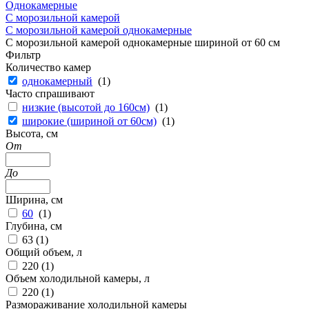
Однокамерные
С морозильной камерой
С морозильной камерой однокамерные
С морозильной камерой однокамерные шириной от 60 см
Фильтр
Количество камер
однокамерный
(
1
)
Часто спрашивают
низкие (высотой до 160см)
(
1
)
широкие (шириной от 60см)
(
1
)
Высота, см
От
До
Ширина, см
60
(
1
)
Глубина, см
63 (
1
)
Общий объем, л
220 (
1
)
Объем холодильной камеры, л
220 (
1
)
Размораживание холодильной камеры