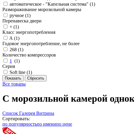
автоматическое - "Капельная система" (
1
)
Размораживание морозильной камеры
ручное (
1
)
Перенавеска двери
+ (
1
)
Класс энергопотребления
A (
1
)
Годовое энергопотребление, не более
268 (
1
)
Количество компрессоров
1
(
1
)
Серия
Soft line (
1
)
Все товары
С морозильной камерой одно
Список
Галерея
Витрина
Сортировать:
по популярность
по имени
по цене