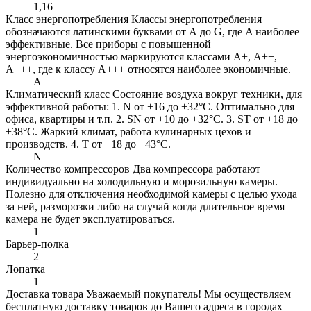
1,16
Класс энергопотребления
Классы энергопотребления
обозначаются латинскими буквами от А до G, где A наиболее
эффективные. Все приборы с повышенной
энергоэкономичностью маркируются классами A+, А++,
A+++, где к классу А+++ относятся наиболее экономичные.
A
Климатический класс
Состояние воздуха вокруг техники, для
эффективной работы: 1. N от +16 до +32°C. Оптимально для
офиса, квартиры и т.п. 2. SN от +10 до +32°C. 3. ST от +18 до
+38°C. Жаркий климат, работа кулинарных цехов и
производств. 4. Т от +18 до +43°C.
N
Количество компрессоров
Два компрессора работают
индивидуально на холодильную и морозильную камеры.
Полезно для отключения необходимой камеры с целью ухода
за ней, разморозки либо на случай когда длительное время
камера не будет эксплуатироваться.
1
Барьер-полка
2
Лопатка
1
Доставка товара
Уважаемый покупатель! Мы осуществляем
бесплатную доставку товаров до Вашего адреса в городах