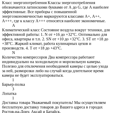
Класс энергопотребления
Классы энергопотребления
обозначаются латинскими буквами от А до G, где A наиболее
эффективные. Все приборы с повышенной
энергоэкономичностью маркируются классами A+, А++,
A+++, где к классу А+++ относятся наиболее экономичные.
A
Климатический класс
Состояние воздуха вокруг техники, для
эффективной работы: 1. N от +16 до +32°C. Оптимально для
офиса, квартиры и т.п. 2. SN от +10 до +32°C. 3. ST от +18 до
+38°C. Жаркий климат, работа кулинарных цехов и
производств. 4. Т от +18 до +43°C.
N
Количество компрессоров
Два компрессора работают
индивидуально на холодильную и морозильную камеры.
Полезно для отключения необходимой камеры с целью ухода
за ней, разморозки либо на случай когда длительное время
камера не будет эксплуатироваться.
1
Барьер-полка
3
Лопатка
1
Доставка товара
Уважаемый покупатель! Мы осуществляем
бесплатную доставку товаров до Вашего адреса в городах
Ростов-на-Дону, Аксай и Батайск.