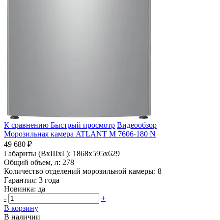
К сравнению
Быстрый просмотр
Видеообзор
Морозильная камера ATLANT М 7606-180 N
49 680 ₽
Габариты (ВхШхГ):
1868x595x629
Общий объем, л:
278
Количество отделений морозильной камеры:
8
Гарантия:
3 года
Новинка:
да
-
+
В корзину
В наличии