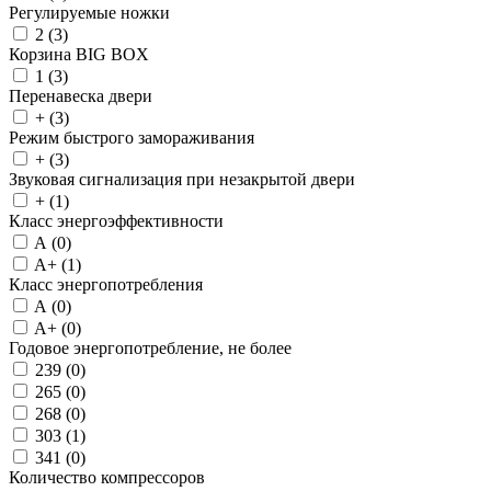
Регулируемые ножки
2 (
3
)
Корзина BIG BOX
1 (
3
)
Перенавеска двери
+ (
3
)
Режим быстрого замораживания
+ (
3
)
Звуковая сигнализация при незакрытой двери
+ (
1
)
Класс энергоэффективности
A (
0
)
A+ (
1
)
Класс энергопотребления
A (
0
)
A+ (
0
)
Годовое энергопотребление, не более
239 (
0
)
265 (
0
)
268 (
0
)
303 (
1
)
341 (
0
)
Количество компрессоров