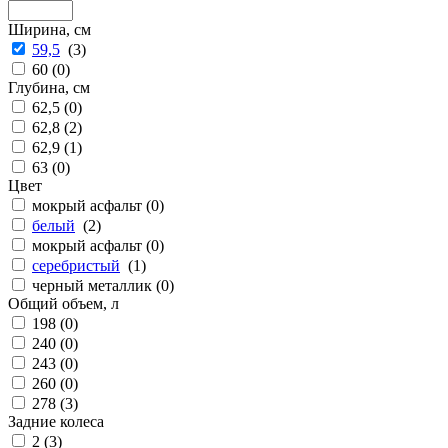
Ширина, см
59,5
(
3
)
60 (
0
)
Глубина, см
62,5 (
0
)
62,8 (
2
)
62,9 (
1
)
63 (
0
)
Цвет
мокрый асфальт (
0
)
белый
(
2
)
мокрый асфальт (
0
)
серебристый
(
1
)
черный металлик (
0
)
Общий объем, л
198 (
0
)
240 (
0
)
243 (
0
)
260 (
0
)
278 (
3
)
Задние колеса
2 (
3
)