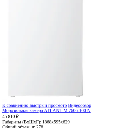
К сравнению
Быстрый просмотр
Видеообзор
Морозильная камера ATLANT М 7606-100 N
45 810 ₽
Габариты (ВхШхГ):
1868x595x629
Общий объем, л:
278