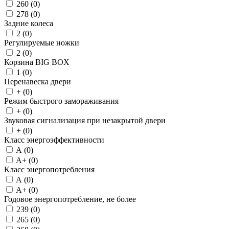
260 (
0
)
278 (
0
)
Задние колеса
2 (
0
)
Регулируемые ножки
2 (
0
)
Корзина BIG BOX
1 (
0
)
Перенавеска двери
+ (
0
)
Режим быстрого замораживания
+ (
0
)
Звуковая сигнализация при незакрытой двери
+ (
0
)
Класс энергоэффективности
A (
0
)
A+ (
0
)
Класс энергопотребления
A (
0
)
A+ (
0
)
Годовое энергопотребление, не более
239 (
0
)
265 (
0
)