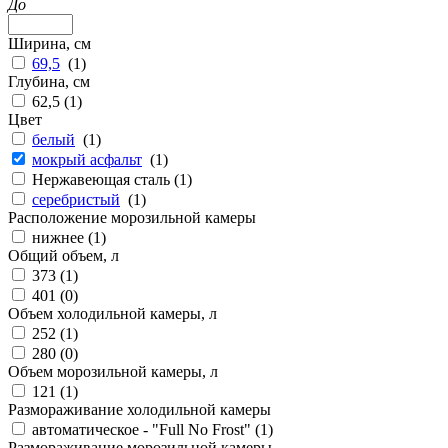
До
Ширина, см
69,5
(
1
)
Глубина, см
62,5 (
1
)
Цвет
белый
(
1
)
мокрый асфальт
(
1
)
Нержавеющая сталь (
1
)
серебристый
(
1
)
Расположение морозильной камеры
нижнее (
1
)
Общий объем, л
373 (
1
)
401 (
0
)
Объем холодильной камеры, л
252 (
1
)
280 (
0
)
Объем морозильной камеры, л
121 (
1
)
Размораживание холодильной камеры
автоматическое - "Full No Frost" (
1
)
Размораживание морозильной камеры