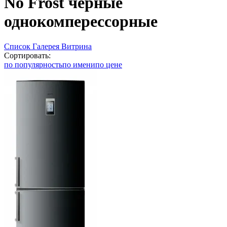
No Frost черные
однокомперессорные
Список
Галерея
Витрина
Сортировать:
по популярность
по имени
по цене