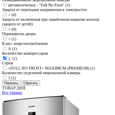
автоматическое - "Full No Frost" (
1
)
Защита от перепадов напряжения в электросети
+ (
0
)
Защита от включения при ошибочном нажатии кнопок
(защита от детей)
+ (
0
)
Перенавеска двери
+ (
1
)
Класс энергопотребления
A (
1
)
Количество компрессоров
1
(
1
)
Серия
«FULL NO FROST» MAXIMUM (PREMIUM) (
1
)
Количество отделений морозильной камеры
3 (
1
)
ТОВАР ДНЯ
Все товары