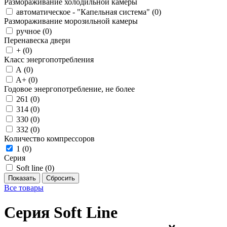
Размораживание холодильной камеры
автоматическое - "Капельная система" (
0
)
Размораживание морозильной камеры
ручное (
0
)
Перенавеска двери
+ (
0
)
Класс энергопотребления
A (
0
)
A+ (
0
)
Годовое энергопотребление, не более
261 (
0
)
314 (
0
)
330 (
0
)
332 (
0
)
Количество компрессоров
1 (
0
)
Серия
Soft line (
0
)
Все товары
Серия Soft Line