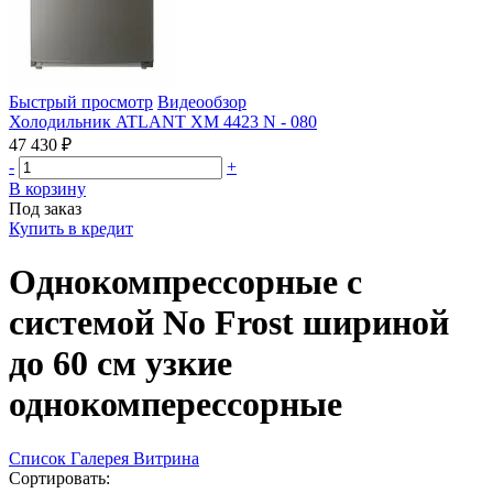
Быстрый просмотр
Видеообзор
Холодильник ATLANT ХМ 4423 N - 080
47 430 ₽
-
+
В корзину
Под заказ
Купить в кредит
Однокомпрессорные с
системой No Frost шириной
до 60 см узкие
однокомперессорные
Список
Галерея
Витрина
Сортировать: