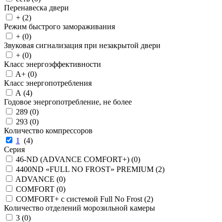
Перенавеска двери
+ (
2
)
Режим быстрого замораживания
+ (
0
)
Звуковая сигнализация при незакрытой двери
+ (
0
)
Класс энергоэффективности
A+ (
0
)
Класс энергопотребления
A (
4
)
Годовое энергопотребление, не более
289 (
0
)
293 (
0
)
Количество компрессоров
1
(
4
)
Серия
46-ND (ADVANCE COMFORT+) (
0
)
4400ND «FULL NO FROST» PREMIUM (
2
)
ADVANCE (
0
)
COMFORT (
0
)
COMFORT+ с системой Full No Frost (
2
)
Количество отделений морозильной камеры
3 (
0
)