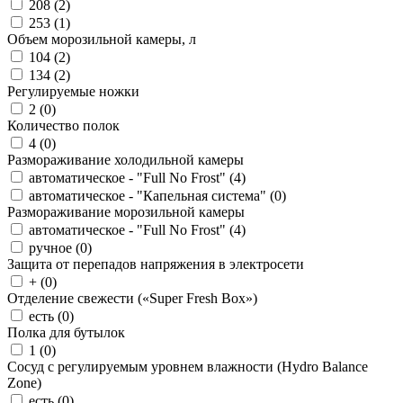
208 (
2
)
253 (
1
)
Объем морозильной камеры, л
104 (
2
)
134 (
2
)
Регулируемые ножки
2 (
0
)
Количество полок
4 (
0
)
Размораживание холодильной камеры
автоматическое - "Full No Frost" (
4
)
автоматическое - "Капельная система" (
0
)
Размораживание морозильной камеры
автоматическое - "Full No Frost" (
4
)
ручное (
0
)
Защита от перепадов напряжения в электросети
+ (
0
)
Отделение свежести («Super Fresh Box»)
есть (
0
)
Полка для бутылок
1 (
0
)
Сосуд с регулируемым уровнем влажности (Hydro Balance
Zone)
есть (
0
)