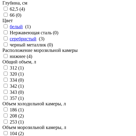
Глубина, см
62,5 (
4
)
66 (
0
)
Цвет
белый
(
1
)
Нержавеющая сталь (
0
)
серебристый
(
3
)
черный металлик (
0
)
Расположение морозильной камеры
нижнее (
4
)
Общий объем, л
312 (
1
)
320 (
1
)
334 (
0
)
342 (
1
)
343 (
0
)
357 (
1
)
Объем холодильной камеры, л
186 (
1
)
208 (
2
)
253 (
1
)
Объем морозильной камеры, л
104 (
2
)