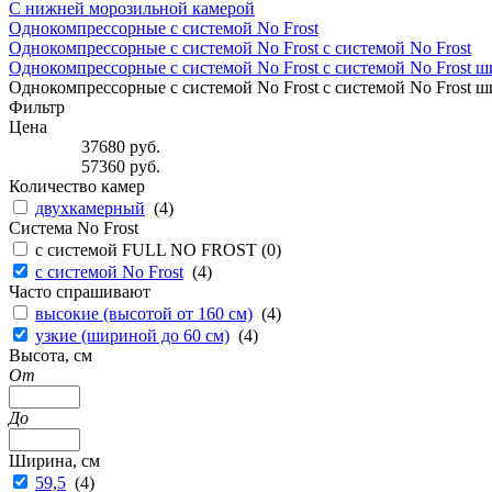
С нижней морозильной камерой
Однокомпрессорные с системой No Frost
Однокомпрессорные с системой No Frost с системой No Frost
Однокомпрессорные с системой No Frost с системой No Frost ш
Однокомпрессорные с системой No Frost с системой No Frost ш
Фильтр
Цена
37680
руб.
57360
руб.
Количество камер
двухкамерный
(
4
)
Система No Frost
с системой FULL NO FROST (
0
)
с системой No Frost
(
4
)
Часто спрашивают
высокие (высотой от 160 см)
(
4
)
узкие (шириной до 60 см)
(
4
)
Высота, см
От
До
Ширина, см
59,5
(
4
)