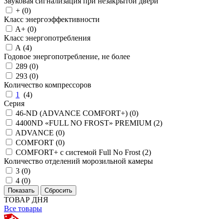
Звуковая сигнализация при незакрытой двери
+ (
0
)
Класс энергоэффективности
A+ (
0
)
Класс энергопотребления
A (
4
)
Годовое энергопотребление, не более
289 (
0
)
293 (
0
)
Количество компрессоров
1
(
4
)
Серия
46-ND (ADVANCE COMFORT+) (
0
)
4400ND «FULL NO FROST» PREMIUM (
2
)
ADVANCE (
0
)
COMFORT (
0
)
COMFORT+ с системой Full No Frost (
2
)
Количество отделений морозильной камеры
3 (
0
)
4 (
0
)
ТОВАР ДНЯ
Все товары