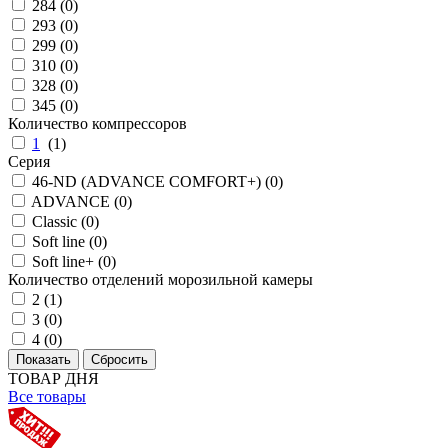
284 (
0
)
293 (
0
)
299 (
0
)
310 (
0
)
328 (
0
)
345 (
0
)
Количество компрессоров
1
(
1
)
Серия
46-ND (ADVANCE COMFORT+) (
0
)
ADVANCE (
0
)
Classic (
0
)
Soft line (
0
)
Soft line+ (
0
)
Количество отделений морозильной камеры
2 (
1
)
3 (
0
)
4 (
0
)
ТОВАР ДНЯ
Все товары