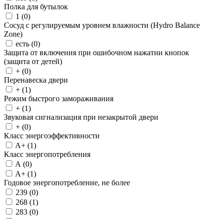
Полка для бутылок
1 (
0
)
Сосуд с регулируемым уровнем влажности (Hydro Balance
Zone)
есть (
0
)
Защита от включения при ошибочном нажатии кнопок
(защита от детей)
+ (
0
)
Перенавеска двери
+ (
1
)
Режим быстрого замораживания
+ (
1
)
Звуковая сигнализация при незакрытой двери
+ (
0
)
Класс энергоэффективности
A+ (
1
)
Класс энергопотребления
A (
0
)
A+ (
1
)
Годовое энергопотребление, не более
239 (
0
)
268 (
1
)
283 (
0
)