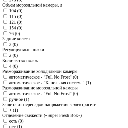
Объем морозильной камеры, л
104 (
0
)
115 (
0
)
121 (
0
)
154 (
0
)
76 (
0
)
Задние колеса
2 (
0
)
Регулируемые ножки
2 (
0
)
Количество полок
4 (
0
)
Размораживание холодильной камеры
автоматическое - "Full No Frost" (
0
)
автоматическое - "Капельная система" (
1
)
Размораживание морозильной камеры
автоматическое - "Full No Frost" (
0
)
ручное (
1
)
Защита от перепадов напряжения в электросети
+ (
1
)
Отделение свежести («Super Fresh Box»)
есть (
0
)
нет (
1
)