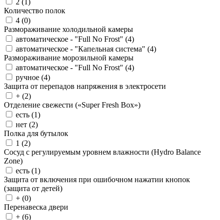
2 (
1
)
Количество полок
4 (
0
)
Размораживание холодильной камеры
автоматическое - "Full No Frost" (
4
)
автоматическое - "Капельная система" (
4
)
Размораживание морозильной камеры
автоматическое - "Full No Frost" (
4
)
ручное (
4
)
Защита от перепадов напряжения в электросети
+ (
2
)
Отделение свежести («Super Fresh Box»)
есть (
1
)
нет (
2
)
Полка для бутылок
1 (
2
)
Сосуд с регулируемым уровнем влажности (Hydro Balance
Zone)
есть (
1
)
Защита от включения при ошибочном нажатии кнопок
(защита от детей)
+ (
0
)
Перенавеска двери
+ (
6
)