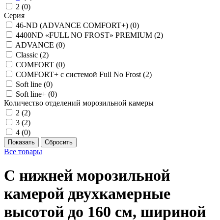
2 (
0
)
Серия
46-ND (ADVANCE COMFORT+) (
0
)
4400ND «FULL NO FROST» PREMIUM (
2
)
ADVANCE (
0
)
Classic (
2
)
COMFORT (
0
)
COMFORT+ с системой Full No Frost (
2
)
Soft line (
0
)
Soft line+ (
0
)
Количество отделений морозильной камеры
2 (
2
)
3 (
2
)
4 (
0
)
Все товары
С нижней морозильной
камерой двухкамерные
высотой до 160 см, шириной