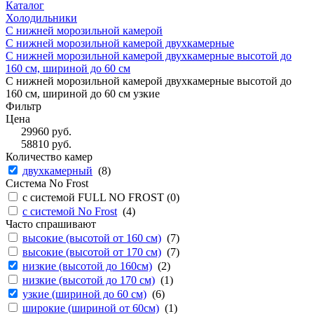
Каталог
Холодильники
С нижней морозильной камерой
С нижней морозильной камерой двухкамерные
С нижней морозильной камерой двухкамерные высотой до
160 см, шириной до 60 см
С нижней морозильной камерой двухкамерные высотой до
160 см, шириной до 60 см узкие
Фильтр
Цена
29960
руб.
58810
руб.
Количество камер
двухкамерный
(
8
)
Система No Frost
с системой FULL NO FROST (
0
)
с системой No Frost
(
4
)
Часто спрашивают
высокие (высотой от 160 см)
(
7
)
высокие (высотой от 170 см)
(
7
)
низкие (высотой до 160см)
(
2
)
низкие (высотой до 170 см)
(
1
)
узкие (шириной до 60 см)
(
6
)
широкие (шириной от 60см)
(
1
)