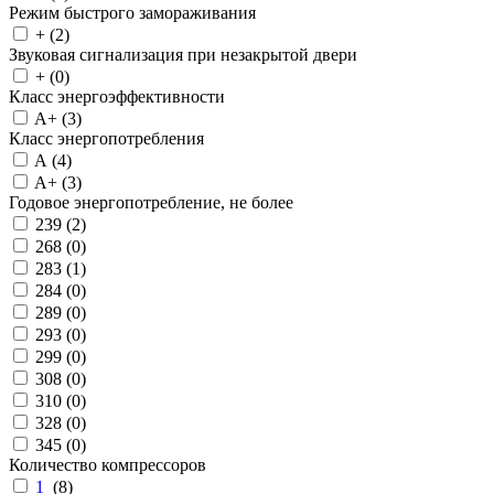
Режим быстрого замораживания
+ (
2
)
Звуковая сигнализация при незакрытой двери
+ (
0
)
Класс энергоэффективности
A+ (
3
)
Класс энергопотребления
A (
4
)
A+ (
3
)
Годовое энергопотребление, не более
239 (
2
)
268 (
0
)
283 (
1
)
284 (
0
)
289 (
0
)
293 (
0
)
299 (
0
)
308 (
0
)
310 (
0
)
328 (
0
)
345 (
0
)
Количество компрессоров
1
(
8
)