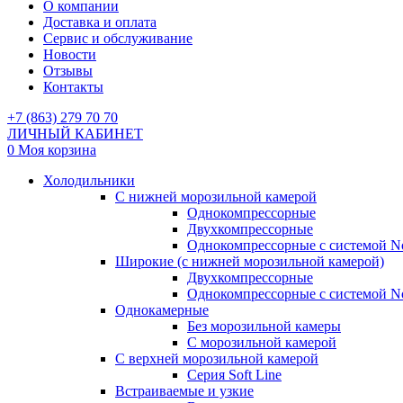
О компании
Доставка и оплата
Сервис и обслуживание
Новости
Отзывы
Контакты
+7 (863) 279 70 70
ЛИЧНЫЙ КАБИНЕТ
0
Моя корзина
Холодильники
С нижней морозильной камерой
Однокомпрессорные
Двухкомпрессорные
Однокомпрессорные с системой No
Широкие (с нижней морозильной камерой)
Двухкомпрессорные
Однокомпрессорные с системой No
Однокамерные
Без морозильной камеры
С морозильной камерой
С верхней морозильной камерой
Серия Soft Line
Встраиваемые и узкие