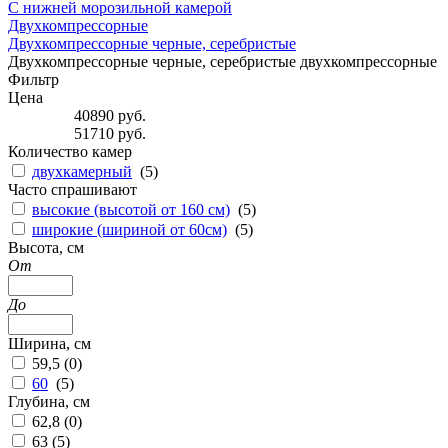
С нижней морозильной камерой
Двухкомпрессорные
Двухкомпрессорные черные, серебристые
Двухкомпрессорные черные, серебристые двухкомпрессорные
Фильтр
Цена
40890
руб.
51710
руб.
Количество камер
двухкамерный
(
5
)
Часто спрашивают
высокие (высотой от 160 см)
(
5
)
широкие (шириной от 60см)
(
5
)
Высота, см
От
До
Ширина, см
59,5 (
0
)
60
(
5
)
Глубина, см
62,8 (
0
)
63 (
5
)