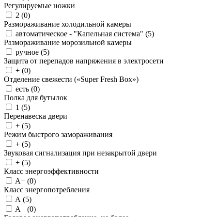
Регулируемые ножки
2 (
0
)
Размораживание холодильной камеры
автоматическое - "Капельная система" (
5
)
Размораживание морозильной камеры
ручное (
5
)
Защита от перепадов напряжения в электросети
+ (
0
)
Отделение свежести («Super Fresh Box»)
есть (
0
)
Полка для бутылок
1 (
5
)
Перенавеска двери
+ (
5
)
Режим быстрого замораживания
+ (
5
)
Звуковая сигнализация при незакрытой двери
+ (
5
)
Класс энергоэффективности
A+ (
0
)
Класс энергопотребления
A (
5
)
A+ (
0
)