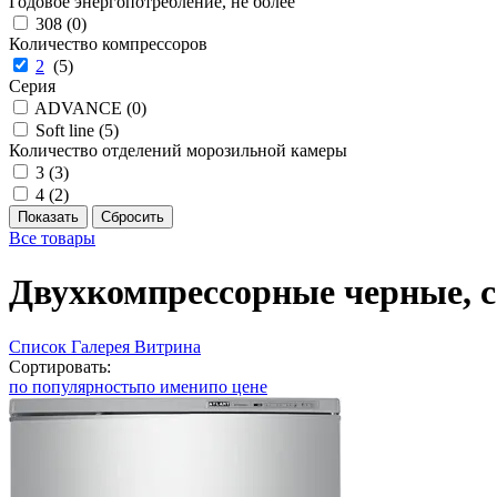
Годовое энергопотребление, не более
308 (
0
)
Количество компрессоров
2
(
5
)
Серия
ADVANCE (
0
)
Soft line (
5
)
Количество отделений морозильной камеры
3 (
3
)
4 (
2
)
Все товары
Двухкомпрессорные черные, 
Список
Галерея
Витрина
Сортировать:
по популярность
по имени
по цене