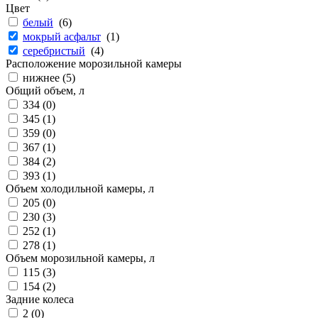
Цвет
белый
(
6
)
мокрый асфальт
(
1
)
серебристый
(
4
)
Расположение морозильной камеры
нижнее (
5
)
Общий объем, л
334 (
0
)
345 (
1
)
359 (
0
)
367 (
1
)
384 (
2
)
393 (
1
)
Объем холодильной камеры, л
205 (
0
)
230 (
3
)
252 (
1
)
278 (
1
)
Объем морозильной камеры, л
115 (
3
)
154 (
2
)
Задние колеса
2 (
0
)