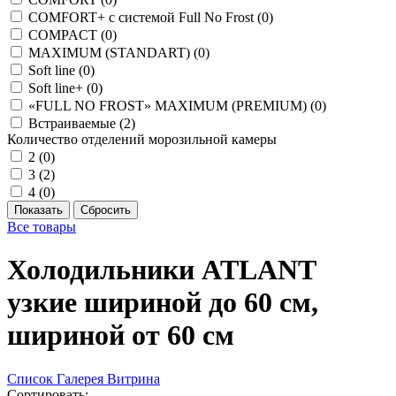
COMFORT+ с системой Full No Frost (
0
)
COMPACT (
0
)
MAXIMUM (STANDART) (
0
)
Soft line (
0
)
Soft line+ (
0
)
«FULL NO FROST» MAXIMUM (PREMIUM) (
0
)
Встраиваемые (
2
)
Количество отделений морозильной камеры
2 (
0
)
3 (
2
)
4 (
0
)
Все товары
Холодильники ATLANT
узкие шириной до 60 см,
шириной от 60 см
Список
Галерея
Витрина
Сортировать: