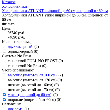
Каталог
Холодильники
Холодильники ATLANT шириной до 60 см, шириной от 60 см
Холодильники ATLANT узкие шириной до 60 см, шириной от
60 см
Фильтр
Цена
26740
руб.
74690
руб.
Количество камер
двухкамерный
(
2
)
однокамерный (
0
)
Система No Frost
с системой FULL NO FROST (
0
)
с системой No Frost (
0
)
Часто спрашивают
высокие (высотой от 160 см)
(
2
)
высокие (высотой от 170 см) (
0
)
низкие (высотой до 160см) (
0
)
низкие (высотой до 170 см) (
0
)
узкие (шириной до 60 см)
(
2
)
широкие (шириной от 60см) (
0
)
Назначение
для дома
(
1
)