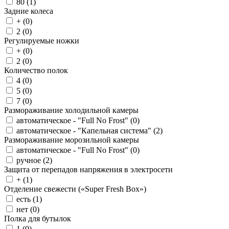
80 (
1
)
Задние колеса
+ (
0
)
2 (
0
)
Регулируемые ножки
+ (
0
)
2 (
0
)
Количество полок
4 (
0
)
5 (
0
)
7 (
0
)
Размораживание холодильной камеры
автоматическое - "Full No Frost" (
0
)
автоматическое - "Капельная система" (
2
)
Размораживание морозильной камеры
автоматическое - "Full No Frost" (
0
)
ручное (
2
)
Защита от перепадов напряжения в электросети
+ (
1
)
Отделение свежести («Super Fresh Box»)
есть (
1
)
нет (
0
)
Полка для бутылок
1 (
0
)