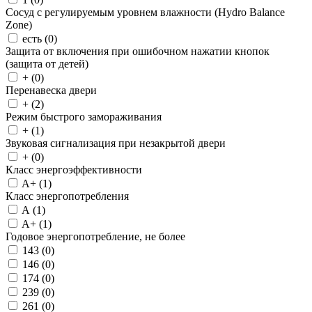
Сосуд с регулируемым уровнем влажности (Hydro Balance
Zone)
есть (
0
)
Защита от включения при ошибочном нажатии кнопок
(защита от детей)
+ (
0
)
Перенавеска двери
+ (
2
)
Режим быстрого замораживания
+ (
1
)
Звуковая сигнализация при незакрытой двери
+ (
0
)
Класс энергоэффективности
A+ (
1
)
Класс энергопотребления
A (
1
)
A+ (
1
)
Годовое энергопотребление, не более
143 (
0
)
146 (
0
)
174 (
0
)
239 (
0
)
261 (
0
)